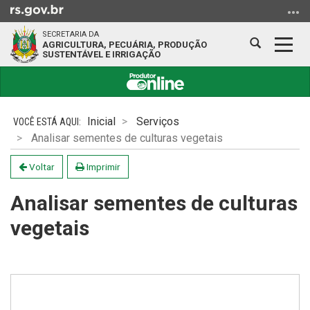
Ir
para
SECRETARIA DA
o
Abrir
Alter
AGRICULTURA, PECUÁRIA, PRODUÇÃO
SUSTENTÁVEL E IRRIGAÇÃO
conteúdo
a
a
Ir
busca
nave
para
Início
o
do
Inicial
Serviços
menu
conteúdo
Analisar sementes de culturas vegetais
Ir
para
Voltar
Imprimir
a
busca
Analisar sementes de culturas
vegetais