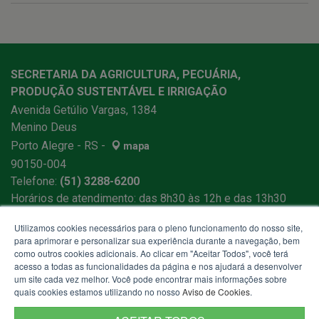
SECRETARIA DA AGRICULTURA, PECUÁRIA,
PRODUÇÃO SUSTENTÁVEL E IRRIGAÇÃO
Avenida Getúlio Vargas, 1384
Menino Deus
Porto Alegre - RS -
mapa
90150-004
Telefone:
(51) 3288-6200
Horários de atendimento: das 8h30 às 12h e das 13h30
às 18h
Utilizamos cookies necessários para o pleno funcionamento do nosso site,
para aprimorar e personalizar sua experiência durante a navegação, bem
como outros cookies adicionais. Ao clicar em "Aceitar Todos", você terá
acesso a todas as funcionalidades da página e nos ajudará a desenvolver
um site cada vez melhor. Você pode encontrar mais informações sobre
quais cookies estamos utilizando no nosso
Aviso de Cookies
.