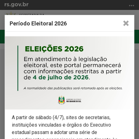
Ir
para
SECRETARIA DA
o
Abrir
Alter
AGRICULTURA, PECUÁRIA, PRODUÇÃO
Período Eleitoral 2026
SUSTENTÁVEL E IRRIGAÇÃO
conteúdo
a
a
Ir
busca
nave
para
Início
o
do
menu
conteúdo
Ir
Serviços por categoria
para
a
Encontre o serviço desejado através das categorias abaixo:
busca
A partir de sábado (4/7), sites de secretarias,
instituições vinculadas e órgãos do Executivo
Agrotóxicos e Culturas Sensíveis
estadual passam a adotar uma série de