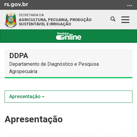
Ir
para
SECRETARIA DA
o
Abrir
Alter
AGRICULTURA, PECUÁRIA, PRODUÇÃO
SUSTENTÁVEL E IRRIGAÇÃO
conteúdo
a
a
Ir
busca
nave
para
Início
o
do
DDPA
menu
conteúdo
Ir
Departamento de Diagnóstico e Pesquisa
para
Agropecuária
a
busca
Apresentação
Apresentação