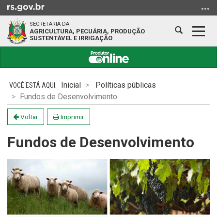
Ir
para
SECRETARIA DA
o
Abrir
Alter
AGRICULTURA, PECUÁRIA, PRODUÇÃO
SUSTENTÁVEL E IRRIGAÇÃO
conteúdo
a
a
Ir
busca
nave
para
Início
o
do
Inicial
Políticas públicas
menu
conteúdo
Fundos de Desenvolvimento
Ir
para
Voltar
Imprimir
a
busca
Fundos de Desenvolvimento