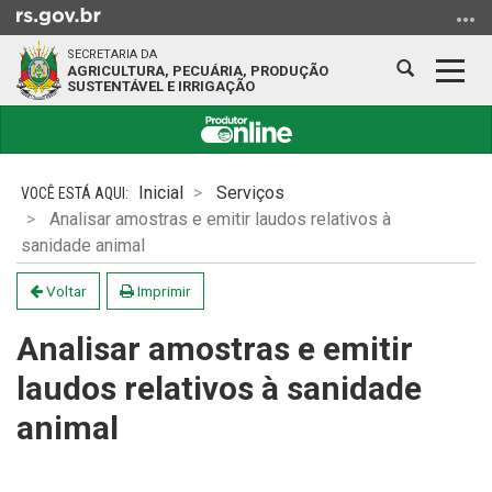
Ir
para
SECRETARIA DA
o
Abrir
Alter
AGRICULTURA, PECUÁRIA, PRODUÇÃO
SUSTENTÁVEL E IRRIGAÇÃO
conteúdo
a
a
Ir
busca
nave
para
Início
o
do
Inicial
Serviços
menu
conteúdo
Analisar amostras e emitir laudos relativos à
Ir
sanidade animal
para
a
Voltar
Imprimir
busca
Analisar amostras e emitir
laudos relativos à sanidade
animal