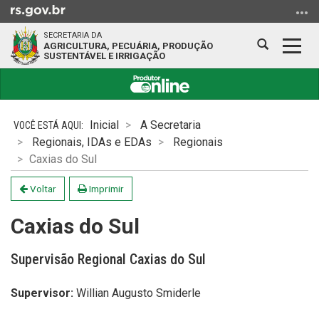
Ir
para
SECRETARIA DA
o
Abrir
Alter
AGRICULTURA, PECUÁRIA, PRODUÇÃO
SUSTENTÁVEL E IRRIGAÇÃO
conteúdo
a
a
Ir
busca
nave
para
Início
o
do
Inicial
A Secretaria
menu
conteúdo
Regionais, IDAs e EDAs
Regionais
Ir
Caxias do Sul
para
a
Voltar
Imprimir
busca
Caxias do Sul
Supervisão Regional Caxias do Sul
Supervisor:
Willian Augusto Smiderle