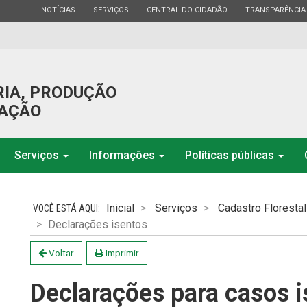
ESTADO
ESTADO
ESTADO
ESTADO
NOTÍCIAS
SERVIÇOS
CENTRAL DO CIDADÃO
TRANSPARÊNCIA
RIA, PRODUÇÃO
GAÇÃO
Serviços
Informações
Políticas públicas
Inicial
Serviços
Cadastro Florestal
Declarações isentos
Voltar
Imprimir
Declarações para casos i