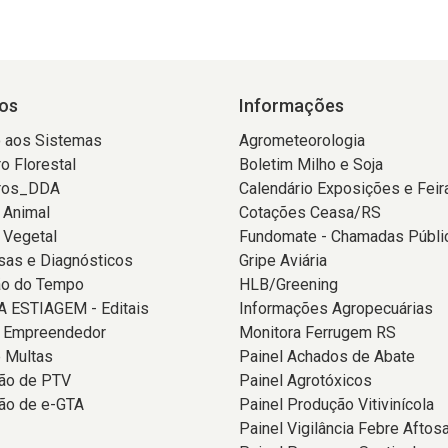
os
Informações
 aos Sistemas
Agrometeorologia
o Florestal
Boletim Milho e Soja
ros_DDA
Calendário Exposições e Feir
 Animal
Cotações Ceasa/RS
 Vegetal
Fundomate - Chamadas Públi
sas e Diagnósticos
Gripe Aviária
ão do Tempo
HLB/Greening
 ESTIAGEM - Editais
Informações Agropecuárias
o Empreendedor
Monitora Ferrugem RS
 Multas
Painel Achados de Abate
ção de PTV
Painel Agrotóxicos
ão de e-GTA
Painel Produção Vitivinícola
Painel Vigilância Febre Aftos