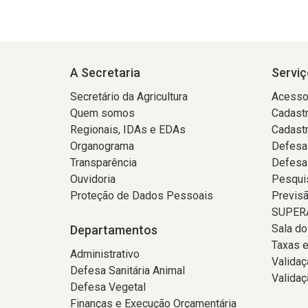
A Secretaria
Serviç
Secretário da Agricultura
Acesso
Quem somos
Cadastr
Regionais, IDAs e EDAs
Cadast
Organograma
Defesa
Transparência
Defesa
Ouvidoria
Pesqui
Proteção de Dados Pessoais
Previs
SUPERA
Sala d
Departamentos
Taxas e
Administrativo
Valida
Defesa Sanitária Animal
Validaç
Defesa Vegetal
Finanças e Execução Orçamentária