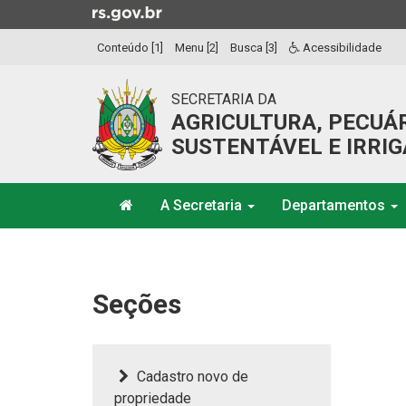
Ir
para
Conteúdo [1]
Menu [2]
Busca [3]
Acessibilidade
o
conteúdo
Ir
SECRETARIA DA
para
AGRICULTURA, PECUÁ
o
SUSTENTÁVEL E IRRI
menu
Ir
Início
para
A Secretaria
Departamentos
do
a
menu
Início
busca
do
conteúdo
Seções
Cadastro novo de
propriedade