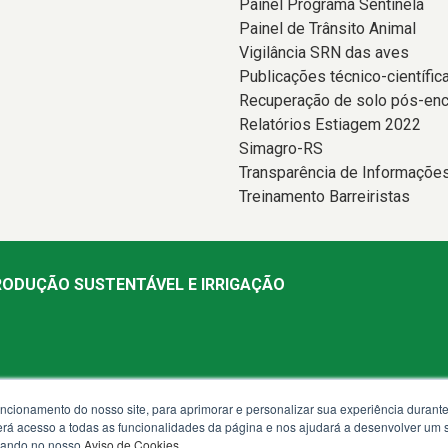
Painel Programa Sentinela
Painel de Trânsito Animal
Vigilância SRN das aves
Publicações técnico-científic
Recuperação de solo pós-en
Relatórios Estiagem 2022
Simagro-RS
Transparência de Informaçõe
Treinamento Barreiristas
PRODUÇÃO SUSTENTÁVEL E IRRIGAÇÃO
uncionamento do nosso site, para aprimorar e personalizar sua experiência duran
 terá acesso a todas as funcionalidades da página e nos ajudará a desenvolver um
 13h30 às 18h
izando no nosso
Aviso de Cookies
.