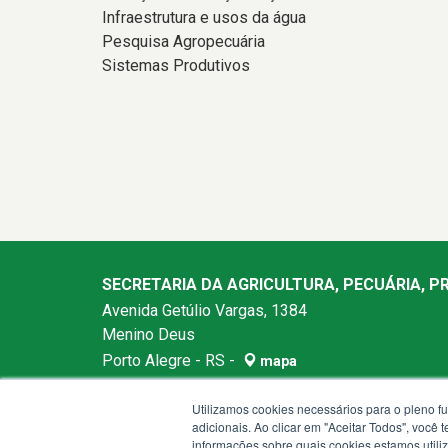
Infraestrutura e usos da água
Pesquisa Agropecuária
Sistemas Produtivos
SECRETARIA DA AGRICULTURA, PECUÁRIA, 
Avenida Getúlio Vargas, 1384
Menino Deus
Porto Alegre - RS -
mapa
90150-004
Utilizamos cookies necessários para o pleno f
Telefone:
(51) 3288-6200
adicionais. Ao clicar em "Aceitar Todos", você
Horários de atendimento: das 8h30 às 12h e das
informações sobre quais cookies estamos util