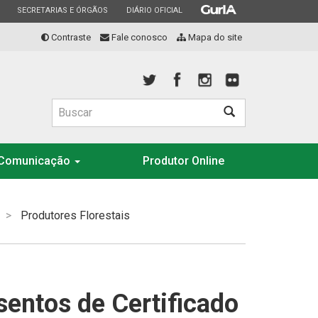
ESTADO
ESTADO
ESTADO
SECRETARIAS E ÓRGÃOS
DIÁRIO OFICIAL
Contraste
Fale conosco
Mapa do site
Buscar
Comunicação
Produtor Online
Produtores Florestais
sentos de Certificado