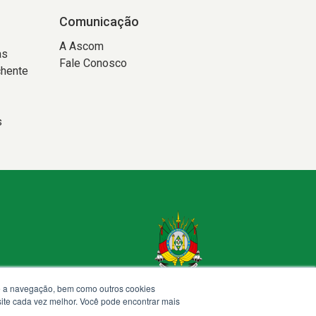
Comunicação
A Ascom
as
Fale Conosco
chente
s
te a navegação, bem como outros cookies
 site cada vez melhor. Você pode encontrar mais