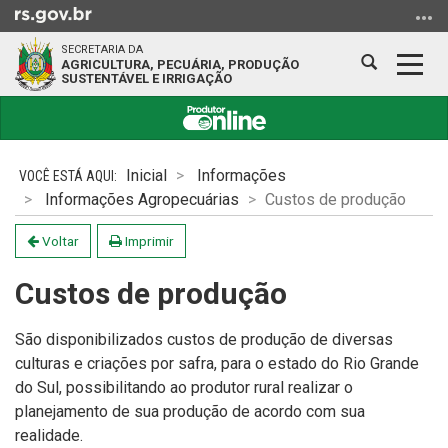
Ir
para
SECRETARIA DA
o
Abrir
Alter
AGRICULTURA, PECUÁRIA, PRODUÇÃO
SUSTENTÁVEL E IRRIGAÇÃO
conteúdo
a
a
Ir
busca
nave
para
Início
o
do
Inicial
Informações
menu
conteúdo
Informações Agropecuárias
Custos de produção
Ir
para
Voltar
Imprimir
a
busca
Custos de produção
São disponibilizados custos de produção de diversas
culturas e criações por safra, para o estado do Rio Grande
do Sul, possibilitando ao produtor rural realizar o
planejamento de sua produção de acordo com sua
realidade.