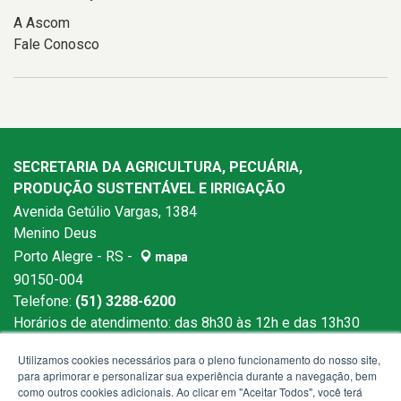
A Ascom
Fale Conosco
SECRETARIA DA AGRICULTURA, PECUÁRIA,
PRODUÇÃO SUSTENTÁVEL E IRRIGAÇÃO
Avenida Getúlio Vargas, 1384
Menino Deus
Porto Alegre - RS -
mapa
90150-004
Telefone:
(51) 3288-6200
Horários de atendimento: das 8h30 às 12h e das 13h30
às 18h
Utilizamos cookies necessários para o pleno funcionamento do nosso site,
para aprimorar e personalizar sua experiência durante a navegação, bem
como outros cookies adicionais. Ao clicar em "Aceitar Todos", você terá