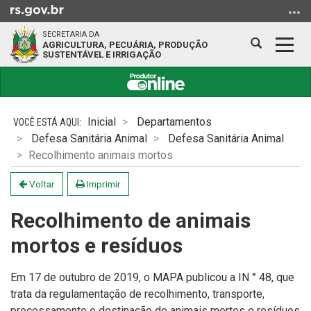
Ir
para
SECRETARIA DA
o
Abrir
Alter
AGRICULTURA, PECUÁRIA, PRODUÇÃO
SUSTENTÁVEL E IRRIGAÇÃO
conteúdo
a
a
Ir
busca
nave
para
Início
o
do
Inicial
Departamentos
menu
conteúdo
Defesa Sanitária Animal
Defesa Sanitária Animal
Ir
Recolhimento animais mortos
para
a
Voltar
Imprimir
busca
Recolhimento de animais
mortos e resíduos
Em 17 de outubro de 2019, o MAPA publicou a IN ° 48, que
trata da regulamentação de recolhimento, transporte,
processamento e destinação de animais mortos e resíduos