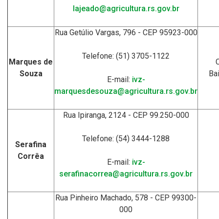
lajeado@agricultura.rs.gov.br
Rua Getúlio Vargas, 796 - CEP 95923-000
Telefone: (51) 3705-1122
Marques de
Souza
Ba
E-mail:
ivz-
marquesdesouza@agricultura.rs.gov.br
Rua Ipiranga, 2124 - CEP 99.250-000
Telefone: (54) 3444-1288
Serafina
Corrêa
E-mail:
ivz-
serafinacorrea@agricultura.rs.gov.br
Rua Pinheiro Machado, 578 - CEP 99300-
000