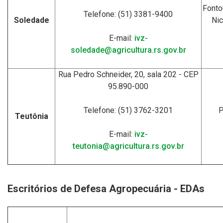
Fonto
Telefone: (51) 3381-9400
Soledade
Nic
E-mail:
ivz-
soledade@agricultura.rs.gov.br
Rua Pedro Schneider, 20, sala 202 - CEP
95.890-000
Telefone: (51) 3762-3201
P
Teutônia
E-mail:
ivz-
teutonia@agricultura.rs.gov.br
Escritórios de Defesa Agropecuária - EDAs