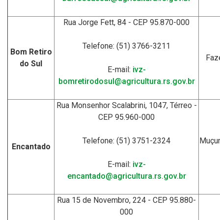
Rua Jorge Fett, 84 - CEP 95.870-000
Telefone: (51) 3766-3211
Bom Retiro
Faze
do Sul
E-mail:
ivz-
bomretirodosul@agricultura.rs.gov.br
Rua Monsenhor Scalabrini, 1047, Térreo -
CEP 95.960-000
Telefone: (51) 3751-2324
Muçum
Encantado
E-mail:
ivz-
encantado@agricultura.rs.gov.br
Rua 15 de Novembro, 224 - CEP 95.880-
000