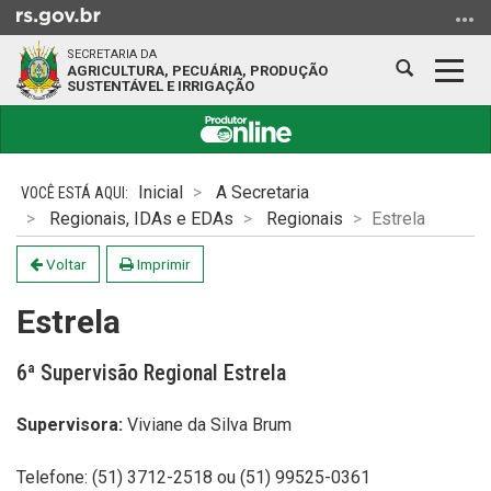
Ir
para
SECRETARIA DA
o
Abrir
Alter
AGRICULTURA, PECUÁRIA, PRODUÇÃO
SUSTENTÁVEL E IRRIGAÇÃO
conteúdo
a
a
Ir
busca
nave
para
Início
o
do
Inicial
A Secretaria
menu
conteúdo
Regionais, IDAs e EDAs
Regionais
Estrela
Ir
para
Voltar
Imprimir
a
busca
Estrela
6ª Supervisão Regional Estrela
Supervisora:
Viviane da Silva Brum
Telefone: (51) 3712-2518 ou (51) 99525-0361