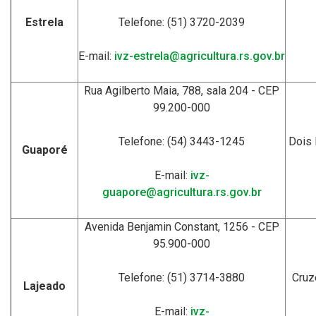
Estrela
Telefone: (51) 3720-2039
E-mail:
ivz-estrela@agricultura.rs.gov.br
Rua Agilberto Maia, 788, sala 204
- CEP
99.200-000
Telefone: (54) 3443-1245
Dois 
Guaporé
E-mail:
ivz-
guapore@agricultura.rs.gov.br
Avenida Benjamin Constant, 1256 - CEP
95.900-000
Telefone: (51) 3714-3880
Cruz
Lajeado
E-mail:
ivz-