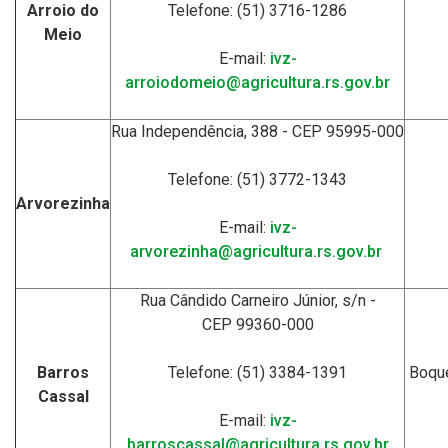
Arroio do
Telefone: (51) 3716-1286
Meio
E-mail:
ivz-
arroiodomeio@agricultura.rs.gov.br
Rua Independência, 388 - CEP 95995-000
Telefone: (51) 3772-1343
Arvorezinha
E-mail:
ivz-
arvorezinha@agricultura.rs.gov.br
Rua Cândido Carneiro Júnior, s/n -
CEP 99360-000
Barros
Telefone: (51) 3384-1391
Boque
Cassal
E-mail:
ivz-
barroscassal@agricultura.rs.gov.br