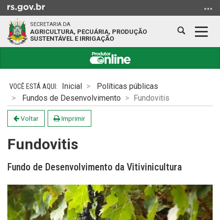
Ir
para
SECRETARIA DA
o
Abrir
Alter
AGRICULTURA, PECUÁRIA, PRODUÇÃO
SUSTENTÁVEL E IRRIGAÇÃO
conteúdo
a
a
Ir
busca
nave
para
Início
o
do
Inicial
Políticas públicas
menu
conteúdo
Fundos de Desenvolvimento
Fundovitis
Ir
para
Voltar
Imprimir
a
busca
Fundovitis
Fundo de Desenvolvimento da Vitivinicultura