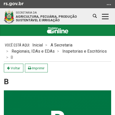
Ir
para
SECRETARIA DA
o
Abrir
Alter
AGRICULTURA, PECUÁRIA, PRODUÇÃO
SUSTENTÁVEL E IRRIGAÇÃO
conteúdo
a
a
Ir
busca
nave
para
Início
o
do
Inicial
A Secretaria
menu
conteúdo
Regionais, IDAs e EDAs
Inspetorias e Escritórios
Ir
B
para
a
Voltar
Imprimir
busca
B