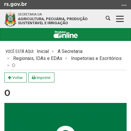
Ir
para
SECRETARIA DA
o
Abrir
Alter
AGRICULTURA, PECUÁRIA, PRODUÇÃO
SUSTENTÁVEL E IRRIGAÇÃO
conteúdo
a
a
Ir
busca
nave
para
Início
o
do
Inicial
A Secretaria
menu
conteúdo
Regionais, IDAs e EDAs
Inspetorias e Escritórios
Ir
O
para
a
Voltar
Imprimir
busca
O