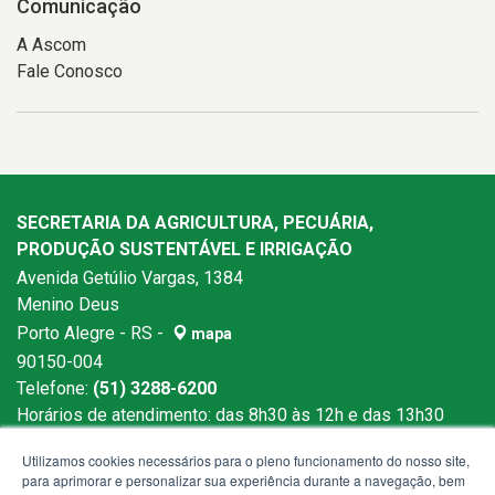
Comunicação
A Ascom
Fale Conosco
SECRETARIA DA AGRICULTURA, PECUÁRIA,
PRODUÇÃO SUSTENTÁVEL E IRRIGAÇÃO
Avenida Getúlio Vargas, 1384
Menino Deus
Porto Alegre - RS -
mapa
90150-004
Telefone:
(51) 3288-6200
Horários de atendimento: das 8h30 às 12h e das 13h30
às 18h
Utilizamos cookies necessários para o pleno funcionamento do nosso site,
para aprimorar e personalizar sua experiência durante a navegação, bem