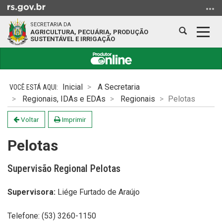
Ir
para
SECRETARIA DA
o
Abrir
Alter
AGRICULTURA, PECUÁRIA, PRODUÇÃO
SUSTENTÁVEL E IRRIGAÇÃO
conteúdo
a
a
Ir
busca
nave
para
Início
o
do
Inicial
A Secretaria
menu
conteúdo
Regionais, IDAs e EDAs
Regionais
Pelotas
Ir
para
Voltar
Imprimir
a
busca
Pelotas
Supervisão Regional Pelotas
Supervisora:
Liége Furtado de Araújo
Telefone: (53) 3260-1150