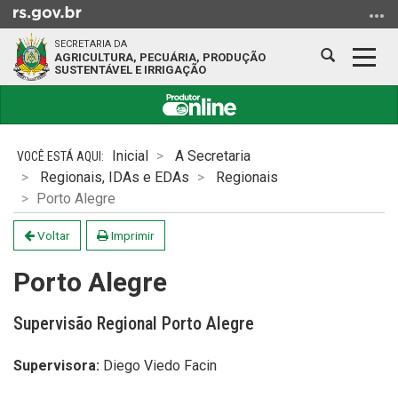
Ir
para
SECRETARIA DA
o
Abrir
Alter
AGRICULTURA, PECUÁRIA, PRODUÇÃO
SUSTENTÁVEL E IRRIGAÇÃO
conteúdo
a
a
Ir
busca
nave
para
Início
o
do
Inicial
A Secretaria
menu
conteúdo
Regionais, IDAs e EDAs
Regionais
Ir
Porto Alegre
para
a
Voltar
Imprimir
busca
Porto Alegre
Supervisão Regional Porto Alegre
Supervisora:
Diego Viedo Facin