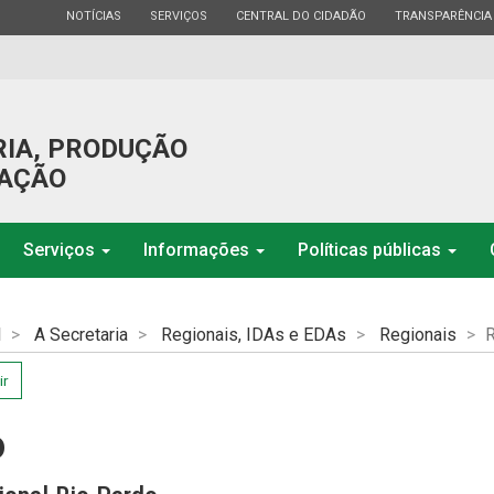
ESTADO
ESTADO
ESTADO
ESTADO
NOTÍCIAS
SERVIÇOS
CENTRAL DO CIDADÃO
TRANSPARÊNCIA
RIA, PRODUÇÃO
GAÇÃO
Serviços
Informações
Políticas públicas
l
A Secretaria
Regionais, IDAs e EDAs
Regionais
R
ir
o