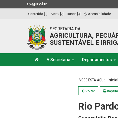
Ir
para
Conteúdo [1]
Menu [2]
Busca [3]
Acessibilidade
o
conteúdo
Ir
SECRETARIA DA
para
AGRICULTURA, PECUÁ
o
SUSTENTÁVEL E IRRI
menu
Ir
Início
para
A Secretaria
Departamentos
do
a
menu
Início
busca
do
Inicia
conteúdo
Voltar
Imprim
Rio Pard