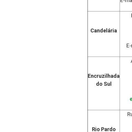
E-ma
Candelária
E-
Encruzilhada
do Sul
R
Rio Pardo