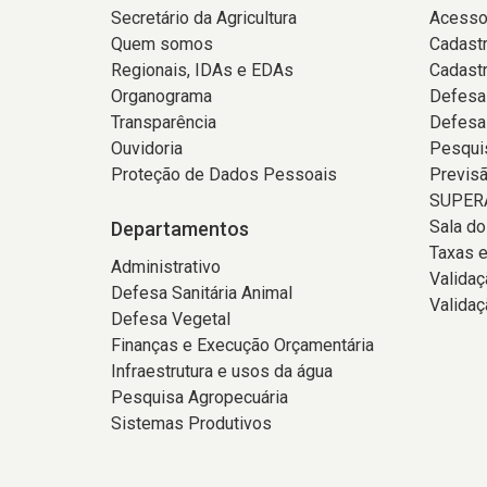
Secretário da Agricultura
Acesso
Quem somos
Cadastr
Regionais, IDAs e EDAs
Cadast
Organograma
Defesa
Transparência
Defesa
Ouvidoria
Pesqui
Proteção de Dados Pessoais
Previs
SUPERA
Sala d
Departamentos
Taxas e
Administrativo
Valida
Defesa Sanitária Animal
Validaç
Defesa Vegetal
Finanças e Execução Orçamentária
Infraestrutura e usos da água
Pesquisa Agropecuária
Sistemas Produtivos