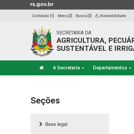
Ir
para
Conteúdo [1]
Menu [2]
Busca [3]
Acessibilidade
o
conteúdo
Ir
SECRETARIA DA
para
AGRICULTURA, PECUÁ
o
SUSTENTÁVEL E IRRI
menu
Ir
Início
para
A Secretaria
Departamentos
do
a
menu
Início
busca
do
conteúdo
Seções
Base legal