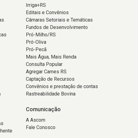
Irriga+RS
Editais e Convênios
as
Câmaras Setoriais e Temáticas
Fundos de Desenvolvimento
cas
Pró-Milho/RS
Pró-Oliva
Pró-Pecã
Mais Água, Mais Renda
Consulta Popular
Agregar Carnes RS
Captação de Recursos
Convênios e prestação de contas
a
Rastreabilidade Bovina
Comunicação
A Ascom
as
Fale Conosco
chente