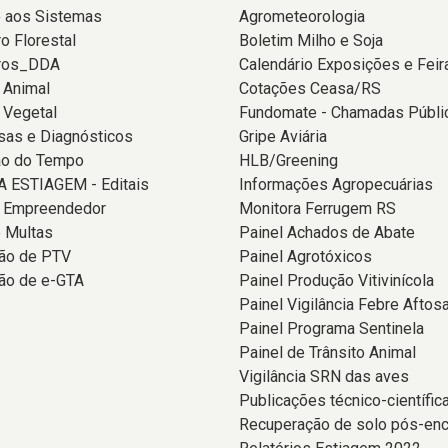
 aos Sistemas
Agrometeorologia
o Florestal
Boletim Milho e Soja
ros_DDA
Calendário Exposições e Feir
 Animal
Cotações Ceasa/RS
 Vegetal
Fundomate - Chamadas Públi
sas e Diagnósticos
Gripe Aviária
ão do Tempo
HLB/Greening
 ESTIAGEM - Editais
Informações Agropecuárias
o Empreendedor
Monitora Ferrugem RS
 Multas
Painel Achados de Abate
ção de PTV
Painel Agrotóxicos
ão de e-GTA
Painel Produção Vitivinícola
Painel Vigilância Febre Aftos
Painel Programa Sentinela
Painel de Trânsito Animal
Vigilância SRN das aves
Publicações técnico-científic
Recuperação de solo pós-en