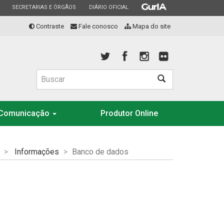
ESTADO
ESTADO
ESTADO
SECRETARIAS E ÓRGÃOS
DIÁRIO OFICIAL
Contraste
Fale conosco
Mapa do site
Buscar
Comunicação
Produtor Online
Informações
Banco de dados