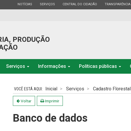
ESTADO
ESTADO
ESTADO
ESTADO
NOTÍCIAS
SERVIÇOS
CENTRAL DO CIDADÃO
TRANSPARÊNCIA
RIA, PRODUÇÃO
GAÇÃO
Serviços
Informações
Políticas públicas
Inicial
Serviços
Cadastro Florestal
Voltar
Imprimir
Banco de dados