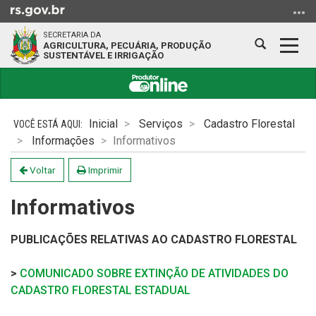
Ir
para
SECRETARIA DA
o
Abrir
Alter
AGRICULTURA, PECUÁRIA, PRODUÇÃO
SUSTENTÁVEL E IRRIGAÇÃO
conteúdo
a
a
Ir
busca
nave
para
Início
o
do
Inicial
Serviços
Cadastro Florestal
menu
conteúdo
Informações
Informativos
Ir
para
Voltar
Imprimir
a
busca
Informativos
PUBLICAÇÕES RELATIVAS AO CADASTRO FLORESTAL
>
COMUNICADO SOBRE EXTINÇÃO DE ATIVIDADES DO
CADASTRO FLORESTAL ESTADUAL