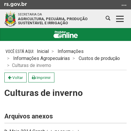
Ir
para
SECRETARIA DA
o
Abrir
Alter
AGRICULTURA, PECUÁRIA, PRODUÇÃO
SUSTENTÁVEL E IRRIGAÇÃO
conteúdo
a
a
Ir
busca
nave
para
Início
o
do
Inicial
Informações
menu
conteúdo
Informações Agropecuárias
Custos de produção
Ir
Culturas de inverno
para
a
Voltar
Imprimir
busca
Culturas de inverno
Arquivos anexos