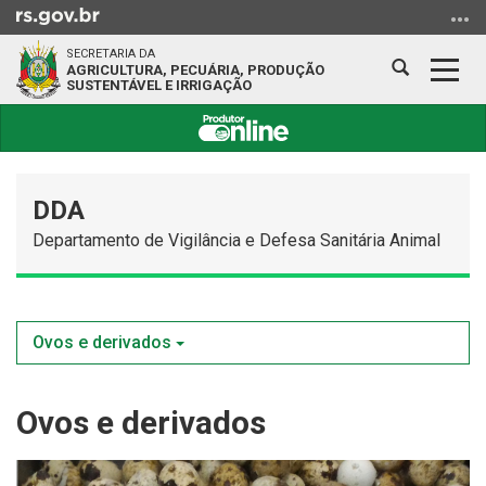
Ir
para
SECRETARIA DA
o
Abrir
Alter
AGRICULTURA, PECUÁRIA, PRODUÇÃO
SUSTENTÁVEL E IRRIGAÇÃO
conteúdo
a
a
Ir
busca
nave
para
Início
o
do
menu
DDA
conteúdo
Ir
Departamento de Vigilância e Defesa Sanitária Animal
para
a
busca
Ovos e derivados
Ovos e derivados